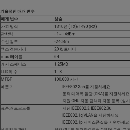
기술적인 매개 변수
매개 변수
상술
사고 방식
1310년 (TX)/1490 (RX)
광학력
- 1~+4dBm
수신 감도
-24dBm
맥스 전송거리
20 킬로미터
mac 테이블
64
캐시 스페이스
1.25MB
LLID의 수
1--8
MTBF
100,000 시간
에폰 기
IEEE802.3ah를 지원하세요
동적 대역폭 할당 (DBA)를 지원하세요
지원 ONU 자동 탐색과 자동 등록 (실시
표준과 프로토콜
지원 IEEE802.3, IEEE802.3u
IEEE802.1q VLAN을 지원하세요
IEEE802.1p 서비스품질을 지원하세요
네트워크 관리
센터 OLT와 협력함으로써 ONU에 관리 