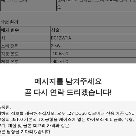
요
작업 환경
매개 변수
상술
힘
DC12V/1A
소비 전력
3.5W
작동 온도
-10-55 Ｃ
저장 온도
-40-70 Ｃ
습도
5%~90% 불응축
차원
109 MM(길이) * 152 MM(폭) * 26 MM(높이) 
메시지를 남겨주세요
곧 다시 연락 드리겠습니다!