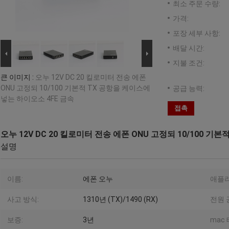
최소 주문 수량:
가격:
포장 세부 사항:
배달 시간:
지불 조건:
큰 이미지 :
오누 12V DC 20 킬로미터 전송 에폰
ONU 고정되 10/100 기본적 TX 공항을 케이스에
공급 능력:
넣는 하이오소 4FE 금속
접촉
오누 12V DC 20 킬로미터 전송 에폰 ONU 고정되 10/100 기
설명
이름:
에폰 오누
애플
사고 방식:
1310년 (TX)/1490 (RX)
전원 
보증:
3년
mac