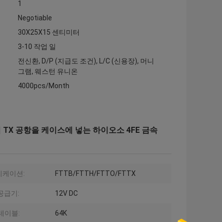
1
Negotiable
30X25X15 센티미터
3-10 작업 일
전신환, D/P (지급도 조건), L/C (신용장), 머니
그램, 웨스턴 유니온
4000pcs/Month
본적 TX 공항을 케이스에 넣는 하이오소 4FE 금속
리케이션:
FTTB/FTTH/FTTO/FTTX
공급기:
12V DC
 테이블:
64K