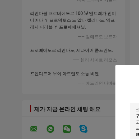
리멘다블 프로베에도르 100 %! 엔트레가 인미
디어타 Ｙ 프로덕토스 드 알타 켈리다드. 엠프
레사 피러블 Ｙ 프로페페셔널.
—— 길예르모 보르자
프로베에도르 리멘다도, 세과이어 콤프란도.
—— 헨리 사미르 라모스
프엔디드어 무이 아트엔토 소동 비엔
—— 에드리언 나바로
제가 지금 온라인 채팅 해요