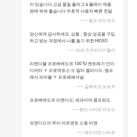
이 있습니다 고급 품질 풀러그＆플레이 제품
판매 뒤에 좋습니다 우호적 사용자 빠른 전달
—— 랄프 피아코모
당신에게 감사하세요. 상품... 항상 성공을 구입
하고 받는 과정에서 나를 돕기 위한 HIOSO
—— 라피 즈우라이키플리
리멘다블 프로베에도르 100 %! 엔트레가 인미
디어타 Ｙ 프로덕토스 드 알타 켈리다드. 엠프
레사 피러블 Ｙ 프로페페셔널.
—— 길예르모 보르자
프로베에도르 리멘다도, 세과이어 콤프란도.
—— 헨리 사미르 라모스
프엔디드어 무이 아트엔토 소동 비엔
—— 에드리언 나바로