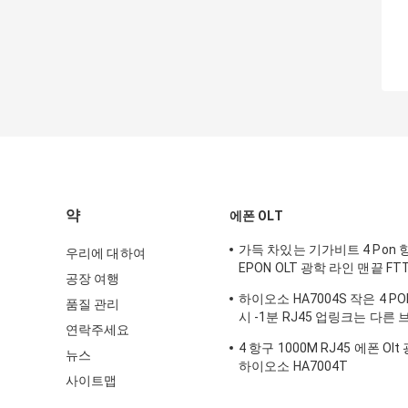
약
에폰 OLT
가득 차있는 기가비트 4 Pon 항
우리에 대하여
EPON OLT 광학 라인 맨끝 FTTH
공장 여행
피자 상자
하이오소 HA7004S 작은 4 PON
품질 관리
시 -1분 RJ45 업링크는 다른
연락주세요
츠로 적합한 4 SFP DC12V 
4 항구 1000M RJ45 에폰 Ol
니다
뉴스
하이오소 HA7004T
사이트맵