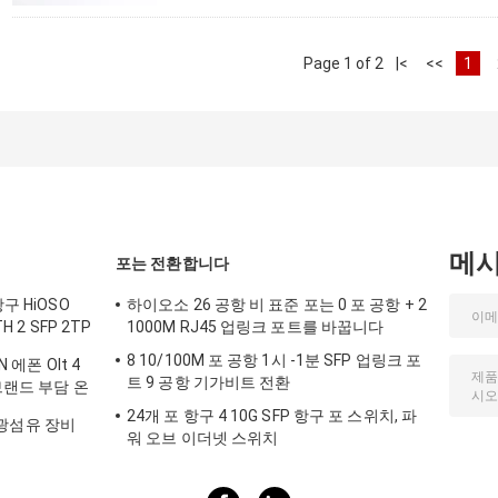
Page 1 of 2
|<
<<
1
메
포는 전환합니다
구 HiOSO
하이오소 26 공항 비 표준 포는 0 포 공항 + 2
 2 SFP 2TP
1000M RJ45 업링크 포트를 바꿉니다
8 10/100M 포 공항 1시 -1분 SFP 업링크 포
 에폰 Olt 4
트 9 공항 기가비트 전환
 브랜드 부담 온
OLT를 포팅시킵
24개 포 항구 4 10G SFP 항구 포 스위치, 파
t 광섬유 장비
워 오브 이더넷 스위치